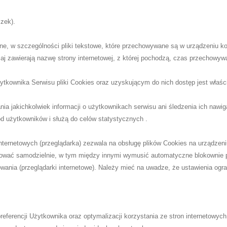
czek).
yczne, w szczególności pliki tekstowe, które przechowywane są w urządzeni
aj zawierają nazwę strony internetowej, z której pochodzą, czas przechowy
ownika Serwisu pliki Cookies oraz uzyskującym do nich dostęp jest właści
a jakichkolwiek informacji o użytkownikach serwisu ani śledzenia ich nawiga
d użytkowników i służą do celów statystycznych .
internetowych (przeglądarka) zezwala na obsługę plików Cookies na urządzen
wać samodzielnie, w tym między innymi wymusić automatyczne blokownie pl
owania (przeglądarki internetowe). Należy mieć na uwadze, że ustawienia og
ferencji Użytkownika oraz optymalizacji korzystania ze stron internetowych