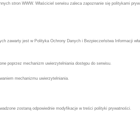
 innych stron WWW. Właściciel serwisu zaleca zapoznanie się politykami pry
ych zawarty jest w Polityka Ochrony Danych i Bezpieczeństwa Informacji wł
one poprzez mechanizm uwierzytelniania dostępu do serwisu.
owaniem mechanizmu uwierzytelniania.
wadzone zostaną odpowiednie modyfikacje w treści polityki prywatności.