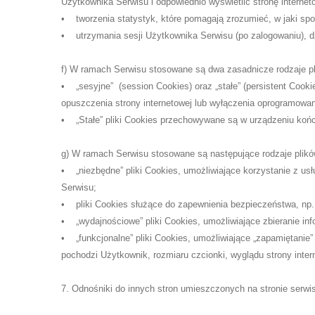
Użytkownika Serwisu i odpowiednio wyświetlić stronę interne
• tworzenia statystyk, które pomagają zrozumieć, w jaki spos
• utrzymania sesji Użytkownika Serwisu (po zalogowaniu), dz
f) W ramach Serwisu stosowane są dwa zasadnicze rodzaje p
• „sesyjne” (session Cookies) oraz „stałe” (persistent Coo
opuszczenia strony internetowej lub wyłączenia oprogramowania
• „Stałe” pliki Cookies przechowywane są w urządzeniu koń
g) W ramach Serwisu stosowane są następujące rodzaje plikó
• „niezbędne” pliki Cookies, umożliwiające korzystanie z us
Serwisu;
• pliki Cookies służące do zapewnienia bezpieczeństwa, np
• „wydajnościowe” pliki Cookies, umożliwiające zbieranie inf
• „funkcjonalne” pliki Cookies, umożliwiające „zapamiętanie”
pochodzi Użytkownik, rozmiaru czcionki, wyglądu strony intern
7. Odnośniki do innych stron umieszczonych na stronie serwi