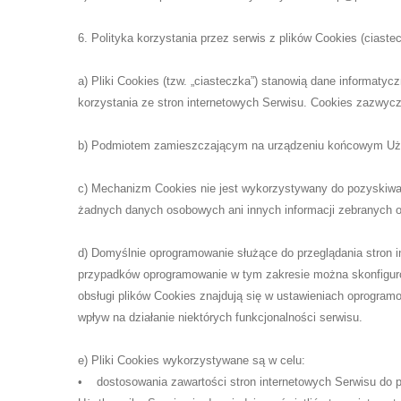
6. Polityka korzystania przez serwis z plików Cookies (ciaste
a) Pliki Cookies (tzw. „ciasteczka”) stanowią dane informat
korzystania ze stron internetowych Serwisu. Cookies zazwycz
b) Podmiotem zamieszczającym na urządzeniu końcowym Użytk
c) Mechanizm Cookies nie jest wykorzystywany do pozyskiwani
żadnych danych osobowych ani innych informacji zebranych o
d) Domyślnie oprogramowanie służące do przeglądania stron 
przypadków oprogramowanie w tym zakresie można skonfiguro
obsługi plików Cookies znajdują się w ustawieniach oprogram
wpływ na działanie niektórych funkcjonalności serwisu.
e) Pliki Cookies wykorzystywane są w celu:
• dostosowania zawartości stron internetowych Serwisu do pre