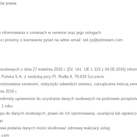
ów prawa.
u informowania o zmianach w serwisie oraz jego usługach.
ości prosimy o kierowanie pytań na adres email: iod.zp@polsteam.com
sobowych z dnia 27 kwietnia 2016 r. (Dz. Urz. UE L 119 z 04.05.2016) inform
Polska S.A. z siedzibą przy Pl. Rodła 8, 70-419 Szczecin
trowania serwisem, statystyki odwiedzin serwisu, zarządzania treścią serwis
ia 2016 r.
odmioty uprawnione do uzyskania danych osobowych na podstawie przepisów 
 1 roku
ępu do danych osobowych, prawo do ich sprostowania, usunięcia lub ogranicz
go
owa podania danych może skutkować odmową realizacji usług
m.com