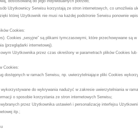
tową, dostosowaną do jego indywidualnych potrzeb;
ób Użytkownicy Serwisu korzystają ze stron internetowych, co umożliwia ulep
ięki której Użytkownik nie musi na każdej podstronie Serwisu ponownie wpisy
lików Cookies:
kies). Cookies „sesyjne” są plikami tymczasowymi, które przechowywane są
 (przeglądarki internetowej).
cowym Użytkownika przez czas określony w parametrach plików Cookies lub 
w Cookies:
ług dostępnych w ramach Serwisu, np. uwierzytelniające pliki Cookies wyko
. wykorzystywane do wykrywania nadużyć w zakresie uwierzytelniania w ram
ormacji o sposobie korzystania ze stron internetowych Serwisu;
 wybranych przez Użytkownika ustawień i personalizację interfejsu Użytkowni
etowej itp.;
su