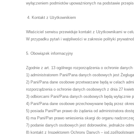
wyłączeniem podmiotów upoważnionych na podstawie przepis
4. Kontakt z Użytkownikiem
Właściciel serwisu przewiduje kontakt z Użytkownikami w cel
W przypadku pytań i wątpliwości w zakresie polityki prywatn
5. Obowiązek informacyjny
Zgodnie z art. 13 ogólnego rozporządzenia o ochronie danych o
1) administratorem Pani/Pana danych osobowych jest Żegluga 
2) Pani/Pana dane osobowe przetwarzane będą w celach adminis
rozporządzenia o ochronie danych osobowych z dnia 27 kwietn
3) odbiorcami Pani/Pana danych osobowych będą wyłącznie p
4) Pani/Pana dane osobowe przechowywane będą przez okres
5) posiada Pani/Pan prawo do żądania od administratora dost
6) ma Pani/Pan prawo wniesienia skargi do organu nadzorcze
7) podanie danych osobowych jest dobrowolne, jednakże odm
8) kontakt z Inspektorem Ochrony Danych – iod.zp@polstea